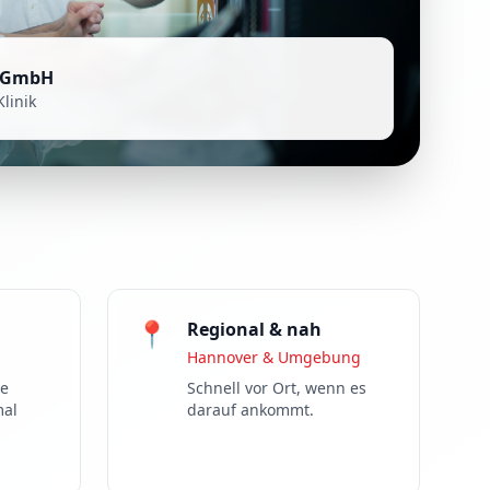
 GmbH
Klinik
📍
Regional & nah
n
Hannover & Umgebung
ne
Schnell vor Ort, wenn es
mal
darauf ankommt.