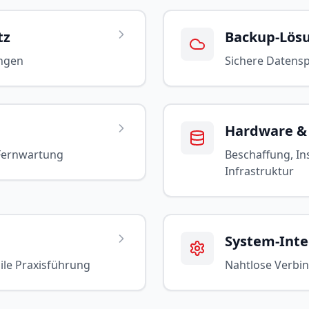
tz
Backup-Lös
ngen
Sichere Datens
Hardware &
Fernwartung
Beschaffung, In
Infrastruktur
System-Inte
le Praxisführung
Nahtlose Verbin