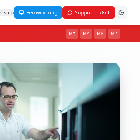
essum
Fernwartung
Support-Ticket
0
0
0
0
T
S
M
S